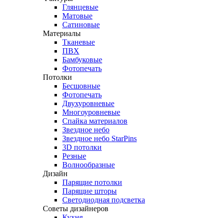
Глянцевые
Матовые
Сатиновые
Материалы
Тканевые
ПВХ
Бамбуковые
Фотопечать
Потолки
Бесшовные
Фотопечать
Двухуровневые
Многоуровневые
Спайка материалов
Звездное небо
Звездное небо StarPins
3D потолки
Резные
Волнообразные
Дизайн
Парящие потолки
Парящие шторы
Светодиодная подсветка
Советы дизайнеров
Кухня