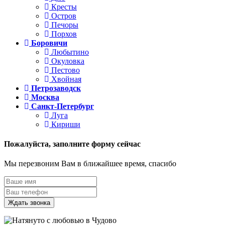
Кресты
Остров
Печоры
Порхов
Боровичи
Любытино
Окуловка
Пестово
Хвойная
Петрозаводск
Москва
Санкт-Петербург
Луга
Кириши
Пожалуйста,
заполните форму сейчас
Мы перезвоним Вам в ближайшее время, спасибо