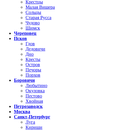
Крестцы
Малая Вишера
Сольцы
Старая Русса
Чудово
Шимск
Череповец
Псков
Гдов
Дедовичи
Дно
Кресты
Остров
Печоры
Порхов
Боровичи
Любытино
Окуловка
Пестово
Хвойная
Петрозаводск
Москва
Санкт-Петербург
Луга
Кириши