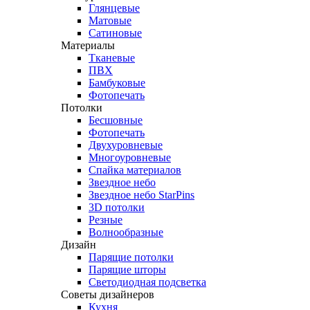
Глянцевые
Матовые
Сатиновые
Материалы
Тканевые
ПВХ
Бамбуковые
Фотопечать
Потолки
Бесшовные
Фотопечать
Двухуровневые
Многоуровневые
Спайка материалов
Звездное небо
Звездное небо StarPins
3D потолки
Резные
Волнообразные
Дизайн
Парящие потолки
Парящие шторы
Светодиодная подсветка
Советы дизайнеров
Кухня