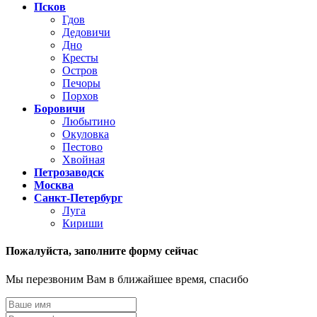
Псков
Гдов
Дедовичи
Дно
Кресты
Остров
Печоры
Порхов
Боровичи
Любытино
Окуловка
Пестово
Хвойная
Петрозаводск
Москва
Санкт-Петербург
Луга
Кириши
Пожалуйста,
заполните форму сейчас
Мы перезвоним Вам в ближайшее время, спасибо