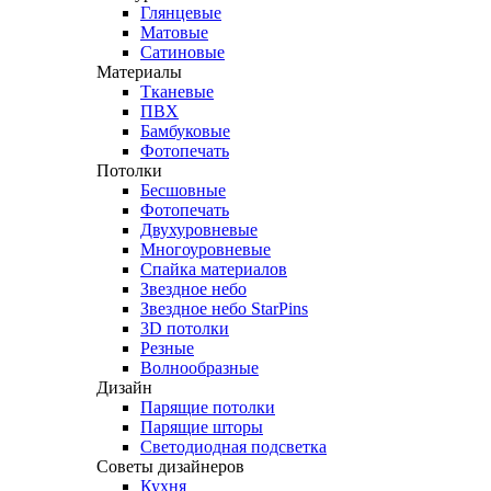
Глянцевые
Матовые
Сатиновые
Материалы
Тканевые
ПВХ
Бамбуковые
Фотопечать
Потолки
Бесшовные
Фотопечать
Двухуровневые
Многоуровневые
Спайка материалов
Звездное небо
Звездное небо StarPins
3D потолки
Резные
Волнообразные
Дизайн
Парящие потолки
Парящие шторы
Светодиодная подсветка
Советы дизайнеров
Кухня