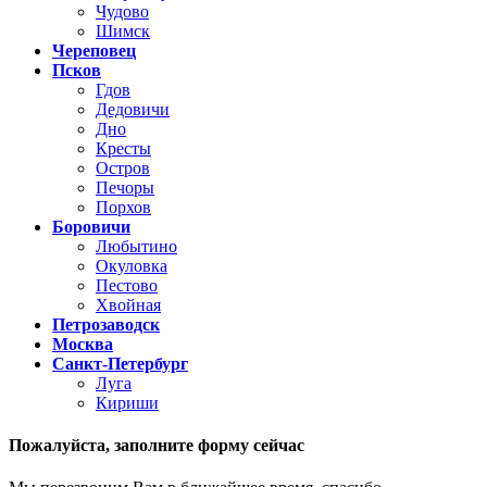
Чудово
Шимск
Череповец
Псков
Гдов
Дедовичи
Дно
Кресты
Остров
Печоры
Порхов
Боровичи
Любытино
Окуловка
Пестово
Хвойная
Петрозаводск
Москва
Санкт-Петербург
Луга
Кириши
Пожалуйста,
заполните форму сейчас