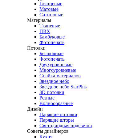
Глянцевые
Матовые
Сатиновые
Материалы
Тканевые
ПВХ
Бамбуковые
Фотопечать
Потолки
Бесшовные
Фотопечать
Двухуровневые
Многоуровневые
Спайка материалов
Звездное небо
Звездное небо StarPins
3D потолки
Резные
Волнообразные
Дизайн
Парящие потолки
Парящие шторы
Светодиодная подсветка
Советы дизайнеров
Кухня