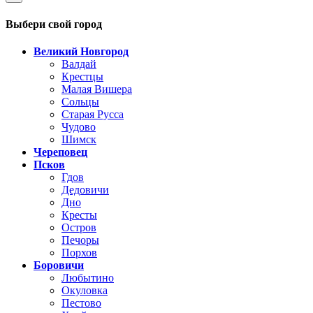
Выбери свой город
Великий Новгород
Валдай
Крестцы
Малая Вишера
Сольцы
Старая Русса
Чудово
Шимск
Череповец
Псков
Гдов
Дедовичи
Дно
Кресты
Остров
Печоры
Порхов
Боровичи
Любытино
Окуловка
Пестово