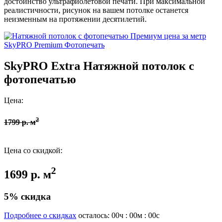
достоинство ультрафиолетовой печати. При максимальной
реалистичности, рисунок на вашем потолке останется
неизменным на протяжении десятилетий.
SkyPRO Premium
Фотопечать
SkyPRO Extra
Натяжной потолок с
фотопечатью
Цена:
2
1799 р. м
Цена со скидкой:
2
1699 р. м
5% скидка
Подробнее о скидках
осталось:
00
ч :
00
м :
00
с