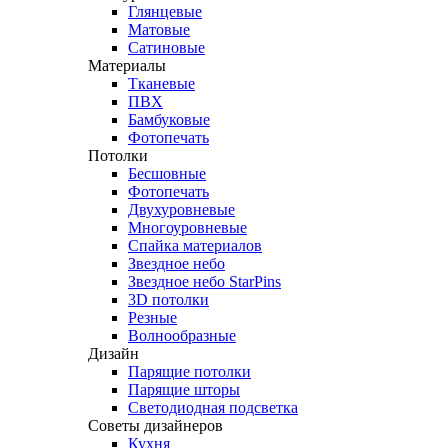
Глянцевые
Матовые
Сатиновые
Материалы
Тканевые
ПВХ
Бамбуковые
Фотопечать
Потолки
Бесшовные
Фотопечать
Двухуровневые
Многоуровневые
Спайка материалов
Звездное небо
Звездное небо StarPins
3D потолки
Резные
Волнообразные
Дизайн
Парящие потолки
Парящие шторы
Светодиодная подсветка
Советы дизайнеров
Кухня