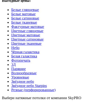
Выгодные цены:
Белые глянцевые
Белые матовые
Белые сатиновые
Белые тканевые
Фактурные матовые
Цветные глянцевые
Цветные матовые
Цветные сатиновые
Цветные тканевые
Небо
Чёрная галактика
Белая галактика
Фотопечать
3Д
Парящие
Волнообразные
Уровневые
Звёздное небо
Звёздное небо Starpins
Резные (перфорированные)
Выбери натяжные потолки от компании
SkyPRO