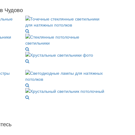
 в Чудово
тесь