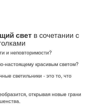
щий свет
в сочетании с
толками
ти и неповторимости?
по-настоящему красивым светом?
ные светильники - это то, что
образится, открывая новые грани
шенства.