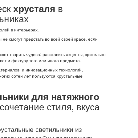
еск
хрусталя
в
ьниках
лей в интерьерах.
не смогут предстать во всей своей красе, если
ожет творить чудеса: расставить акценты, зрительно
ет и фактуру того или иного предмета.
териалов, и инновационных технологий,
огих сотен лет пользуются хрустальные
ьники для натяжного
сочетание стиля, вкуса
устальные светильники из
которые способны подчеркнуть