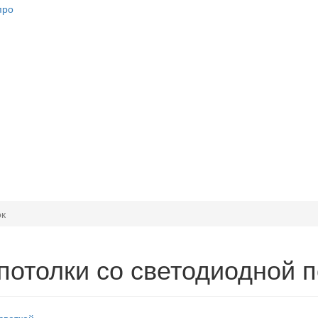
ок
отолки со светодиодной п