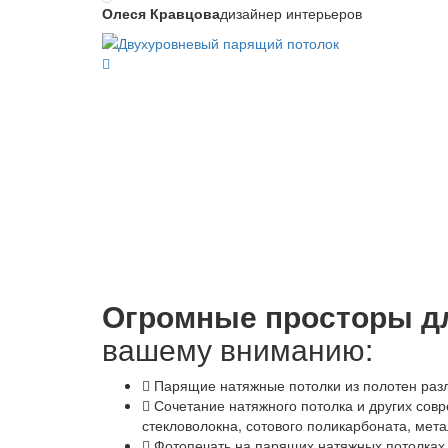
Олеся Кравцова
дизайнер интерьеров
Огромные просторы дл
вашему вниманию:
Парящие натяжные потолки из полотен разл
Сочетание натяжного потолка и других сов
стекловолокна, сотового поликарбоната, мета
Фотопечать на парящих натяжных потолках 