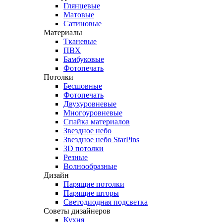
Глянцевые
Матовые
Сатиновые
Материалы
Тканевые
ПВХ
Бамбуковые
Фотопечать
Потолки
Бесшовные
Фотопечать
Двухуровневые
Многоуровневые
Спайка материалов
Звездное небо
Звездное небо StarPins
3D потолки
Резные
Волнообразные
Дизайн
Парящие потолки
Парящие шторы
Светодиодная подсветка
Советы дизайнеров
Кухня