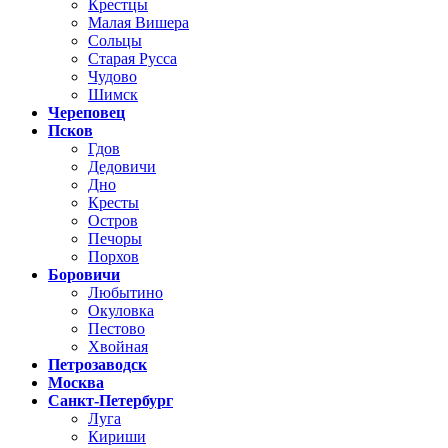
Крестцы
Малая Вишера
Сольцы
Старая Русса
Чудово
Шимск
Череповец
Псков
Гдов
Дедовичи
Дно
Кресты
Остров
Печоры
Порхов
Боровичи
Любытино
Окуловка
Пестово
Хвойная
Петрозаводск
Москва
Санкт-Петербург
Луга
Кириши