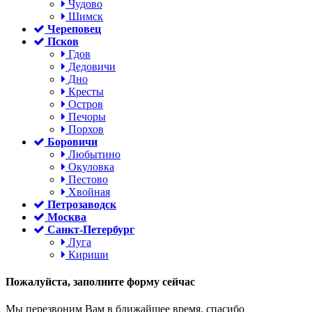
Чудово
Шимск
Череповец
Псков
Гдов
Дедовичи
Дно
Кресты
Остров
Печоры
Порхов
Боровичи
Любытино
Окуловка
Пестово
Хвойная
Петрозаводск
Москва
Санкт-Петербург
Луга
Кириши
Пожалуйста,
заполните форму сейчас
Мы перезвоним Вам в ближайшее время, спасибо