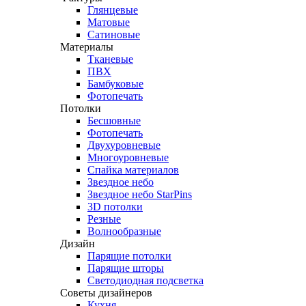
Глянцевые
Матовые
Сатиновые
Материалы
Тканевые
ПВХ
Бамбуковые
Фотопечать
Потолки
Бесшовные
Фотопечать
Двухуровневые
Многоуровневые
Спайка материалов
Звездное небо
Звездное небо StarPins
3D потолки
Резные
Волнообразные
Дизайн
Парящие потолки
Парящие шторы
Светодиодная подсветка
Советы дизайнеров
Кухня